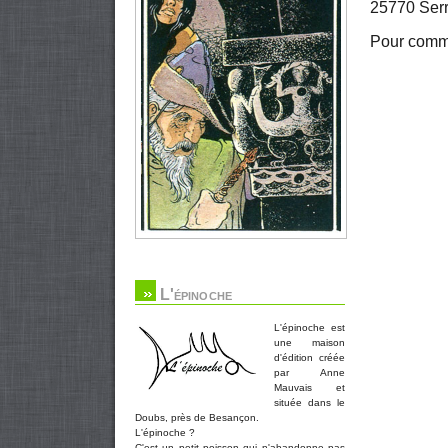
25770 Serr
Pour comma
L'épinoche
L'épinoche est
une maison
d'édition créée
par Anne
Mauvais et
située dans le
Doubs, près de Besançon.
L'épinoche ?
C'est un petit poisson qui n'abandonne pas