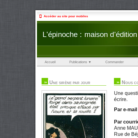
Accéder au site pour mobiles
L'épinoche : maison d'édition
Accueil
Publications ▼
Commander
Une sirène par jour
Nous c
Une questi
écrire.
Par e-mail 
Par courrie
Anne MAU
Rue de Béj